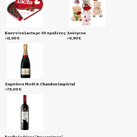
Kασετίνα Lacta με 30 πραλίνες
Λούτρινα
+11,90 €
+9,90 €
Σαμπάνια Moët & Chandon Impérial
+79,00 €
Eρυθρός Οίνος "Αγιωργίτικο"