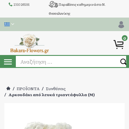
2310 265191
Παραδόσεις καθημερινά στο Ν.
Θεσσαλονίκης
0
/
ΠΡΟΪΟΝΤΑ
/
Συνθέσεις
/
Αρκουδάκι από λευκά τριαντάφυλλα (Μ)