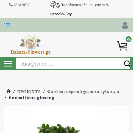
2310 265191
Παραδόσεις καθημερινά στο Ν.
Θεσσαλονίκης
0
/
ΠΡΟΪΟΝΤΑ
/
Φυτά εσωτερικού χώρου σε γλάστρα
/
Bonsai ficus ginseng