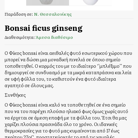
Παράδοση σε:
Ν. Θεσσαλονίκης
Bonsai ficus ginseng
Διαθεσιμότητα:
Άμεσα διαθέσιμο
Ο Φίκος bonsai είναι αειθαλές φυτό εσωτερικού χώρου που
μπορεί να δώσει μια μοναδική πινελιά σε όποιο σημείο
τοποθετηθεί. Ο κορμός του με το ιδιαίτερο ‘’μπλέξιμο’’ που
δημιουργεί σε συνδυασμό με τα μικρά καταπράσινα και λεία
σε υφή φύλλα του, το καθιστούν ένα φυτό ιδιαίτερα
αγαπητό σε όλους μας.
Συνθήκες
Ο Φίκος bonsai είναι καλό να τοποθετηθεί σε ένα σημείο
που να του παρέχει πλούσιο ηλιακό φως όμως χωρίς αυτό
να έρχεται σε άμεση επαφή με τα φύλλα του. Έτσι θα μας
χαρίζει πλούσια πρασινάδα όλο το χρόνο. Οι ιδανικές
θερμοκρασίες για το φυτό μας κυμαίνονται από 17 έως
περίπου 27οC, προστατεύοντάς το από τις χαμηλές