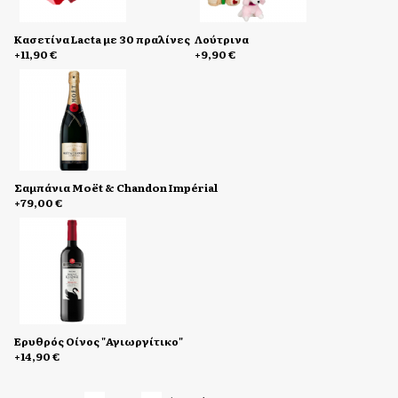
Kασετίνα Lacta με 30 πραλίνες
Λούτρινα
+11,90 €
+9,90 €
Σαμπάνια Moët & Chandon Impérial
+79,00 €
Eρυθρός Οίνος "Αγιωργίτικο"
+14,90 €